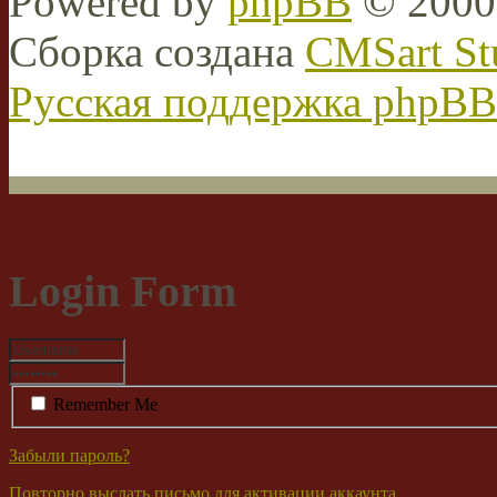
Powered by
phpBB
© 2000,
Сборка создана
CMSart St
Русская поддержка phpBB
Login Form
Remember Me
Забыли пароль?
Повторно выслать письмо для активации аккаунта