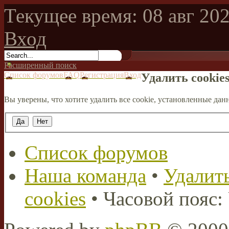
Текущее время: 08 авг 202
Вход
Расширенный поиск
Список форумов
FAQ
Регистрация
Вход
Удалить cookie
Вы уверены, что хотите удалить все cookie, установленные д
Список форумов
Наша команда
•
Удалить
cookies
• Часовой пояс: