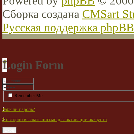
Powered by
phpBB
© 2000,
Сборка создана
CMSart St
Русская поддержка phpBB
Login Form
Remember Me
Забыли пароль?
Повторно выслать письмо для активации аккаунта