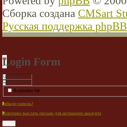
Powered by
phpBB
© 2000,
Сборка создана
CMSart St
Русская поддержка phpBB
Login Form
Remember Me
Забыли пароль?
Повторно выслать письмо для активации аккаунта