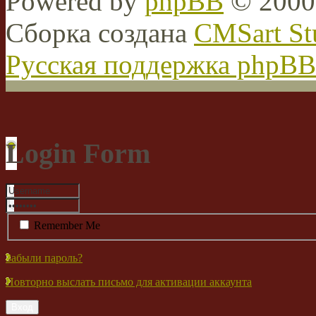
Powered by
phpBB
© 2000,
Сборка создана
CMSart St
Русская поддержка phpBB
Login Form
Remember Me
Забыли пароль?
Повторно выслать письмо для активации аккаунта