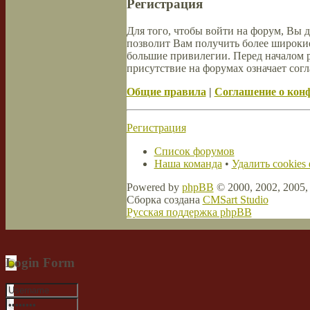
Регистрация
Для того, чтобы войти на форум, Вы 
позволит Вам получить более широки
большие привилегии. Перед началом 
присутствие на форумах означает согл
Общие правила
|
Соглашение о кон
Регистрация
Список форумов
Наша команда
•
Удалить cookies
Powered by
phpBB
© 2000, 2002, 2005
Сборка создана
CMSart Studio
Русская поддержка phpBB
Login Form