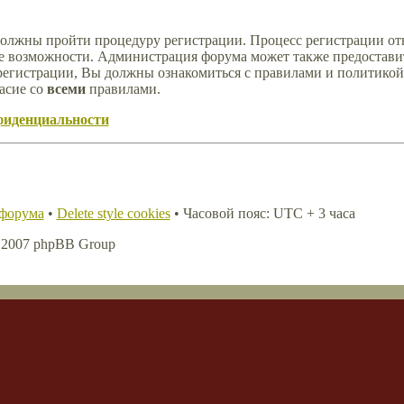
должны пройти процедуру регистрации. Процесс регистрации отн
е возможности. Администрация форума может также предостави
регистрации, Вы должны ознакомиться с правилами и политикой
асие со
всеми
правилами.
фиденциальности
 форума
•
Delete style cookies
• Часовой пояс: UTC + 3 часа
, 2007 phpBB Group