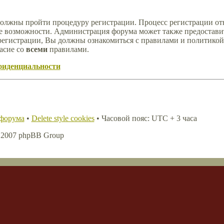
должны пройти процедуру регистрации. Процесс регистрации отн
е возможности. Администрация форума может также предостави
регистрации, Вы должны ознакомиться с правилами и политикой
асие со
всеми
правилами.
фиденциальности
 форума
•
Delete style cookies
• Часовой пояс: UTC + 3 часа
, 2007 phpBB Group