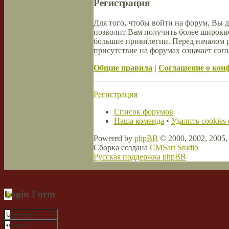
Регистрация
Для того, чтобы войти на форум, Вы 
позволит Вам получить более широки
большие привилегии. Перед началом 
присутствие на форумах означает согл
Общие правила
|
Соглашение о кон
Регистрация
Список форумов
Наша команда
•
Удалить cookies
Powered by
phpBB
© 2000, 2002, 2005
Сборка создана
CMSart Studio
Русская поддержка phpBB
Login Form