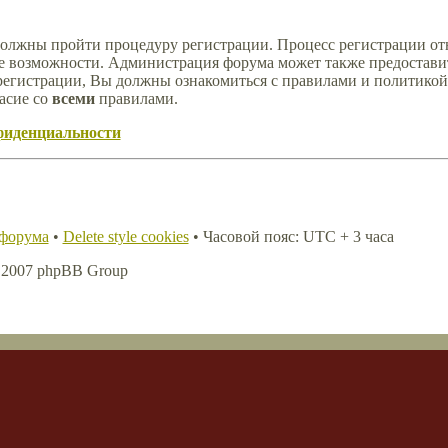
должны пройти процедуру регистрации. Процесс регистрации отн
е возможности. Администрация форума может также предостави
регистрации, Вы должны ознакомиться с правилами и политикой
асие со
всеми
правилами.
фиденциальности
 форума
•
Delete style cookies
• Часовой пояс: UTC + 3 часа
, 2007 phpBB Group