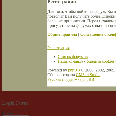
Регистрация
Для того, чтобы войти на форум, Вы 
позволит Вам получить более широки
большие привилегии. Перед началом 
присутствие на форумах означает согл
Общие правила
|
Соглашение о кон
Регистрация
Список форумов
Наша команда
•
Удалить cookies
Powered by
phpBB
© 2000, 2002, 2005
Сборка создана
CMSart Studio
Русская поддержка phpBB
Login Form