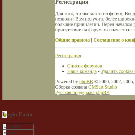
Регистрация
Для того, чтобы войти на форум, Вы 
позволит Вам получить более широки
большие привилегии. Перед началом 
присутствие на форумах означает согл
Общие правила
|
Соглашение о кон
Регистрация
Список форумов
Наша команда
•
Удалить cookies
Powered by
phpBB
© 2000, 2002, 2005
Сборка создана
CMSart Studio
Русская поддержка phpBB
Login Form