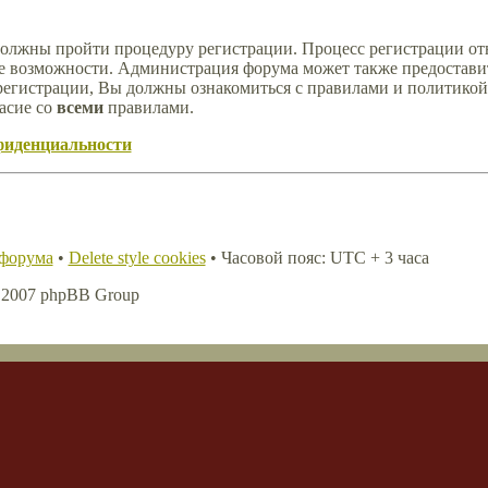
должны пройти процедуру регистрации. Процесс регистрации отн
е возможности. Администрация форума может также предостави
регистрации, Вы должны ознакомиться с правилами и политикой
асие со
всеми
правилами.
фиденциальности
 форума
•
Delete style cookies
• Часовой пояс: UTC + 3 часа
, 2007 phpBB Group