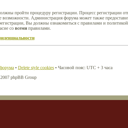
должны пройти процедуру регистрации. Процесс регистрации отн
е возможности. Администрация форума может также предостави
регистрации, Вы должны ознакомиться с правилами и политикой
асие со
всеми
правилами.
фиденциальности
 форума
•
Delete style cookies
• Часовой пояс: UTC + 3 часа
, 2007 phpBB Group