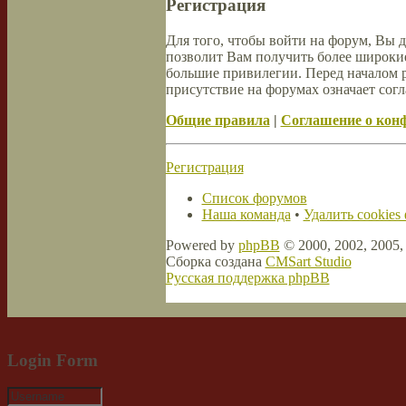
Регистрация
Для того, чтобы войти на форум, Вы 
позволит Вам получить более широки
большие привилегии. Перед началом 
присутствие на форумах означает согл
Общие правила
|
Соглашение о кон
Регистрация
Список форумов
Наша команда
•
Удалить cookies
Powered by
phpBB
© 2000, 2002, 2005
Сборка создана
CMSart Studio
Русская поддержка phpBB
Login Form