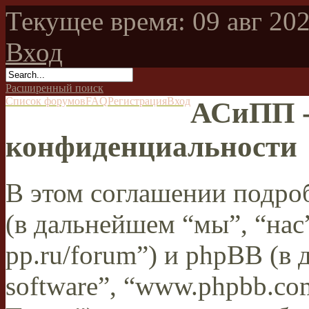
Текущее время: 09 авг 202
Вход
Расширенный поиск
Список форумов
FAQ
Регистрация
Вход
АСиПП -
конфиденциальности
В этом соглашении подро
(в дальнейшем “мы”, “нас”
pp.ru/forum”) и phpBB (в
software”, “www.phpbb.c