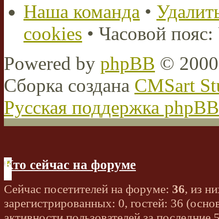
Наша команда
•
Удалить
cookies
• Часовой пояс:
Powered by
phpBB
© 2000,
Сборка создана
CMSart St
Русская поддержка phpBB
Кто сейчас на форуме
Сейчас посетителей на форуме:
36
, из ни
зарегистрированных: 0, гостей: 36 (осно
активности пользователей за последние 