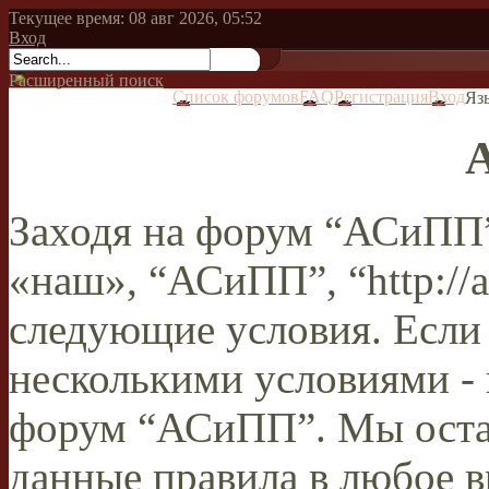
Текущее время: 08 авг 2026, 05:52
Вход
Расширенный поиск
Список форумов
FAQ
Регистрация
Вход
Яз
Заходя на форум “АСиПП”
«наш», “АСиПП”, “http://a
следующие условия. Если 
несколькими условиями - 
форум “АСиПП”. Мы остав
данные правила в любое в