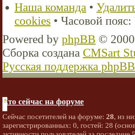
Наша команда
•
Удалить
cookies
• Часовой пояс:
Powered by
phpBB
© 2000,
Сборка создана
CMSart St
Русская поддержка phpBB
Кто сейчас на форуме
Сейчас посетителей на форуме:
28
, из ни
зарегистрированных: 0, гостей: 28 (осно
активности пользователей за последние 