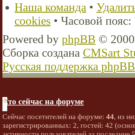
Наша команда
•
Удалить
cookies
• Часовой пояс:
Powered by
phpBB
© 2000,
Сборка создана
CMSart St
Русская поддержка phpBB
Кто сейчас на форуме
Сейчас посетителей на форуме:
44
, из ни
зарегистрированных: 2, гостей: 42 (осно
активности пользователей за последние 