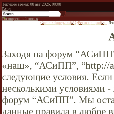
Текущее время: 08 авг 2026, 00:08
Вход
Расширенный поиск
Список форумов
FAQ
Регистрация
Вход
Яз
Заходя на форум “АСиПП”
«наш», “АСиПП”, “http://a
следующие условия. Если 
несколькими условиями - 
форум “АСиПП”. Мы остав
данные правила в любое в