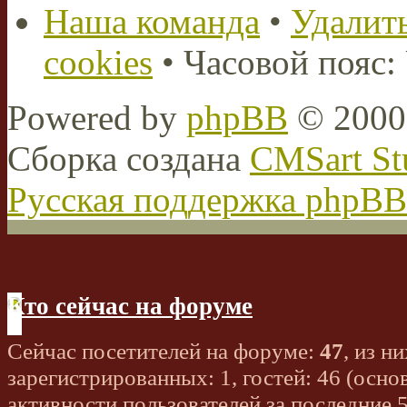
Наша команда
•
Удалить
cookies
• Часовой пояс:
Powered by
phpBB
© 2000,
Сборка создана
CMSart St
Русская поддержка phpBB
Кто сейчас на форуме
Сейчас посетителей на форуме:
47
, из ни
зарегистрированных: 1, гостей: 46 (осно
активности пользователей за последние 