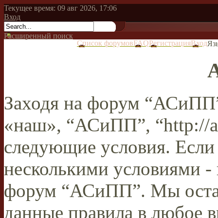
Текущее время: 09 авг 2026, 17:06
Вход
Расширенный поиск
Список форумов
FAQ
Регистрация
Вход
Яз
Заходя на форум “АСиПП”
«наш», “АСиПП”, “http://a
следующие условия. Если 
несколькими условиями - 
форум “АСиПП”. Мы остав
данные правила в любое в