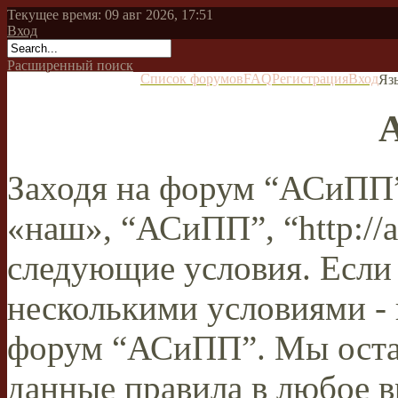
Текущее время: 09 авг 2026, 17:51
Вход
Расширенный поиск
Список форумов
FAQ
Регистрация
Вход
Яз
Заходя на форум “АСиПП”
«наш», “АСиПП”, “http://a
следующие условия. Если 
несколькими условиями - 
форум “АСиПП”. Мы остав
данные правила в любое в