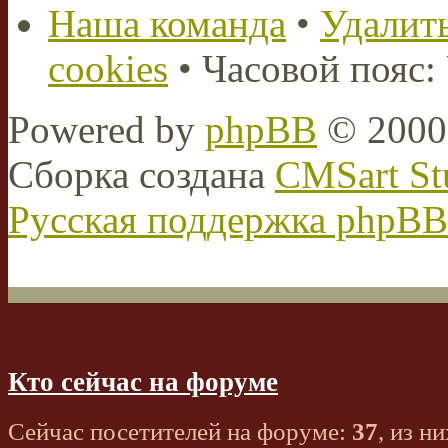
Наша команда
•
Удалить
cookies
• Часовой пояс:
Powered by
phpBB
© 2000,
Сборка создана
CMSart St
Русская поддержка phpBB
Кто сейчас на форуме
Сейчас посетителей на форуме:
37
, из ни