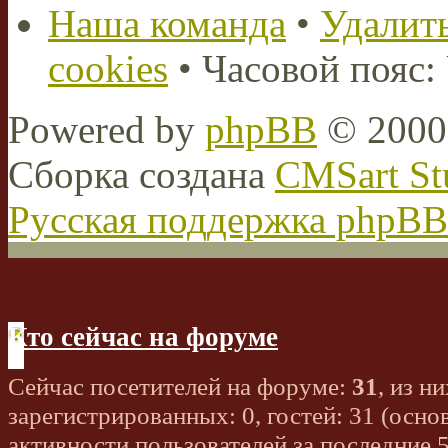
Наша команда
•
Удалить
cookies
• Часовой пояс:
Powered by
phpBB
© 2000,
Сборка создана
CMSart St
Русская поддержка phpBB
Кто сейчас на форуме
Сейчас посетителей на форуме:
31
, из ни
зарегистрированных: 0, гостей: 31 (осно
активности пользователей за последние 