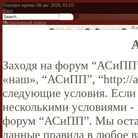
Текущее время: 08 авг 2026, 01:03
Вход
Расширенный поиск
Список форумов
FAQ
Регистрация
Вход
Яз
Заходя на форум “АСиПП”
«наш», “АСиПП”, “http://a
следующие условия. Если 
несколькими условиями - 
форум “АСиПП”. Мы остав
данные правила в любое в