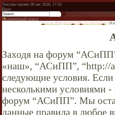
Текущее время: 08 авг 2026, 17:54
Вход
Расширенный поиск
Список форумов
FAQ
Регистрация
Вход
Яз
Заходя на форум “АСиПП”
«наш», “АСиПП”, “http://a
следующие условия. Если 
несколькими условиями - 
форум “АСиПП”. Мы остав
данные правила в любое в