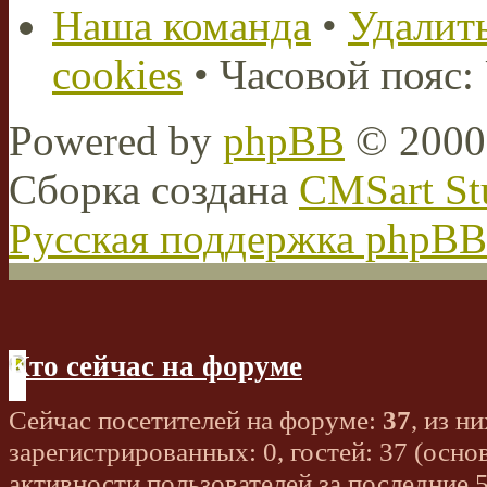
Наша команда
•
Удалить
cookies
• Часовой пояс:
Powered by
phpBB
© 2000,
Сборка создана
CMSart St
Русская поддержка phpBB
Кто сейчас на форуме
Сейчас посетителей на форуме:
37
, из ни
зарегистрированных: 0, гостей: 37 (осно
активности пользователей за последние 