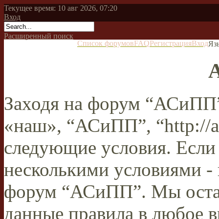
Текущее время: 10 авг 2026, 07:20
Вход
Расширенный поиск
Список форумов
FAQ
Регистрация
Вход
Яз
Заходя на форум “АСиПП”
«наш», “АСиПП”, “http://a
следующие условия. Если 
несколькими условиями - 
форум “АСиПП”. Мы остав
данные правила в любое в