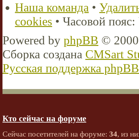
Наша команда
•
Удалить
cookies
• Часовой пояс:
Powered by
phpBB
© 2000,
Сборка создана
CMSart St
Русская поддержка phpBB
Кто сейчас на форуме
Сейчас посетителей на форуме:
34
, из ни