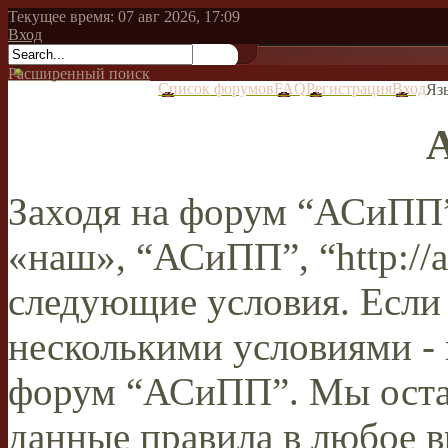
Текущее время: 07 авг 2026, 17:09
Вход
Расширенный поиск
Список форумов
FAQ
Регистрация
Вход
Яз
Заходя на форум “АСиПП”
«наш», “АСиПП”, “http://a
следующие условия. Если 
несколькими условиями - 
форум “АСиПП”. Мы остав
данные правила в любое в