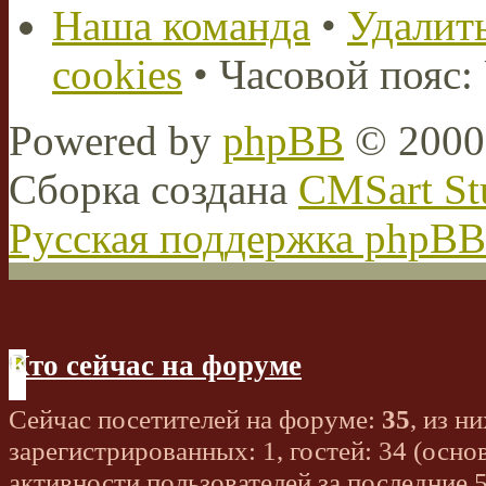
Наша команда
•
Удалить
cookies
• Часовой пояс:
Powered by
phpBB
© 2000,
Сборка создана
CMSart St
Русская поддержка phpBB
Кто сейчас на форуме
Сейчас посетителей на форуме:
35
, из ни
зарегистрированных: 1, гостей: 34 (осно
активности пользователей за последние 