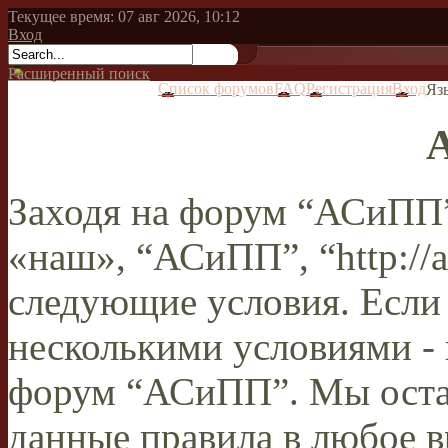
Текущее время: 07 авг 2026, 10:12
Вход
Расширенный поиск
Список форумов
FAQ
Регистрация
Вход
Яз
Заходя на форум “АСиПП”
«наш», “АСиПП”, “http://a
следующие условия. Если 
несколькими условиями - 
форум “АСиПП”. Мы остав
данные правила в любое в