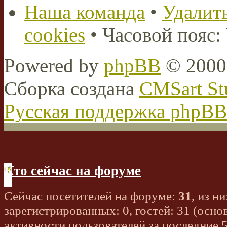
Наша команда
•
Удалить
cookies
• Часовой пояс:
Powered by
phpBB
© 2000,
Сборка создана
CMSart St
Русская поддержка phpBB
Кто сейчас на форуме
Сейчас посетителей на форуме:
31
, из ни
зарегистрированных: 0, гостей: 31 (осно
активности пользователей за последние 