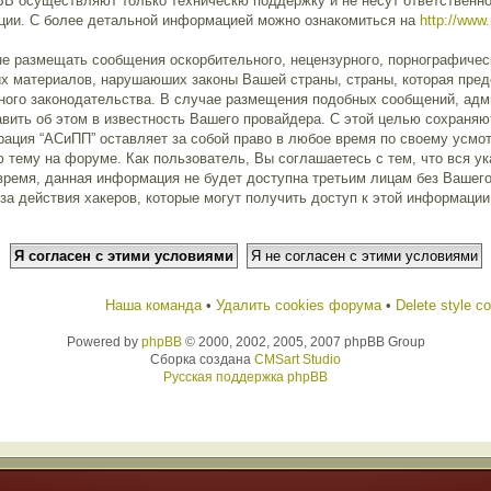
pBB осуществляют только техническю поддержку и не несут ответственн
ции. С более детальной информацией можно ознакомиться на
http://www
е размещать сообщения оскорбительного, нецензурного, порнографическо
их материалов, нарушаюших законы Вашей страны, страны, которая пред
ого законодательства. В случае размещения подобных сообщений, ад
авить об этом в известность Вашего провайдера. С этой целью сохраняю
рация “АСиПП” оставляет за собой право в любое время по своему усмо
 тему на форуме. Как пользователь, Вы соглашаетесь с тем, что вся у
 время, данная информация не будет доступна третьим лицам без Вашег
 за действия хакеров, которые могут получить доступ к этой информаци
Наша команда
•
Удалить cookies форума
•
Delete style c
Powered by
phpBB
© 2000, 2002, 2005, 2007 phpBB Group
Сборка создана
CMSart Studio
Русская поддержка phpBB