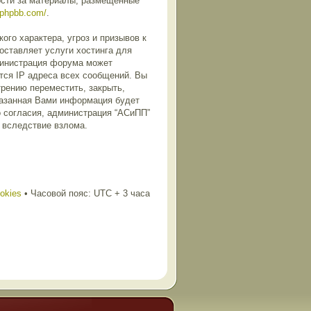
ости за материалы, размещенные
.phpbb.com/
.
го характера, угроз и призывов к
оставляет услуги хостинга для
министрация форума может
тся IP адреса всех сообщений. Вы
трению переместить, закрыть,
казанная Вами информация будет
о согласия, администрация “АСиПП”
и вследствие взлома.
ookies
• Часовой пояс: UTC + 3 часа