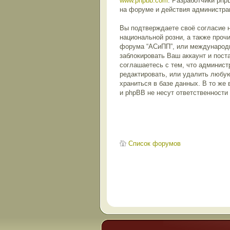
www.phpbb.com
. Разработчики ph
на форуме и действия администра
Вы подтверждаете своё согласие н
национальной розни, а также проч
форума “АСиПП”, или международн
заблокировать Ваш аккаунт и пост
соглашаетесь с тем, что админист
редактировать, или удалить любую
храниться в базе данных. В то же
и phpBB не несут ответственности
Список форумов