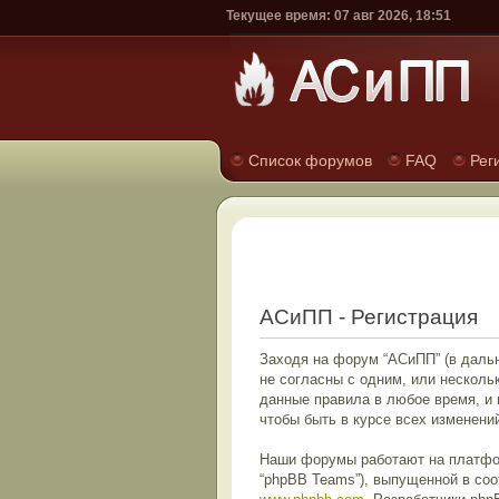
Текущее время: 07 авг 2026, 18:51
Список форумов
FAQ
Рег
АСиПП - Регистрация
Заходя на форум “АСиПП” (в дальн
не согласны с одним, или несколь
данные правила в любое время, и
чтобы быть в курсе всех изменен
Наши форумы работают на платформ
“phpBB Teams”), выпущенной в соо