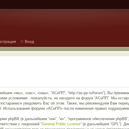
истрация
Вход
ейшем «мы», «нас», «наш», “АСиПП”, “http://as-pp.ru/forum”), Вы прини
кими условиями - пожалуйста, не заходите на форум “АСиПП”. Мы остав
 постараемся уведомить Вас об этом. Также, мы рекомендуем Вам перио
ий. Использование форума «АСиПП» после изменения правил подразумев
е phpBB (в дальнейшем “они”, “их”, “программное обеспечение phpBB”, 
тветствии с лицензией “
General Public License
” (в дальнейшем “GPL”). Д