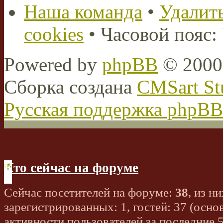
Наша команда
•
Удалить
cookies
• Часовой пояс:
Powered by
phpBB
© 2000,
Сборка создана
CMSart St
Русская поддержка phpBB
Кто сейчас на форуме
Сейчас посетителей на форуме:
38
, из ни
зарегистрированных: 1, гостей: 37 (осно
активности пользователей за последние 