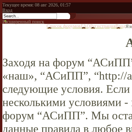
Текущее время: 08 авг 2026, 01:57
Вход
Расширенный поиск
Список форумов
FAQ
Регистрация
Вход
Яз
Заходя на форум “АСиПП”
«наш», “АСиПП”, “http://a
следующие условия. Если 
несколькими условиями - 
форум “АСиПП”. Мы остав
данные правила в любое в