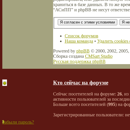
храниться в базе данных. В то же вре
“АСиПП” и phpBB не несут ответствен
Список форумов
Наша команда
•
Удалить cookies
Powered by
phpBB
© 2000, 2002, 2005
Сборка создана
CMSart Studio
Русская поддержка phpBB
Кто сейчас на форуме
Сейчас посетителей на форуме:
26
, из
активности пользователей за последни
Больше всего посетителей (
995
) на фо
Зарегистрированные пользователи: не
Забыли пароль?