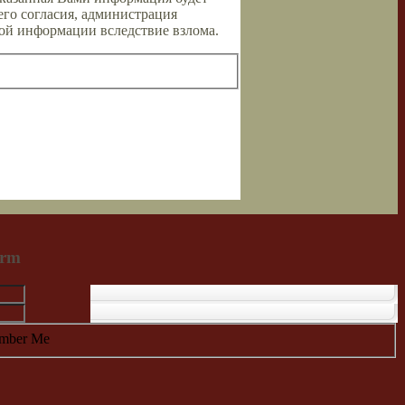
его согласия, администрация
той информации вследствие взлома.
orm
mber Me