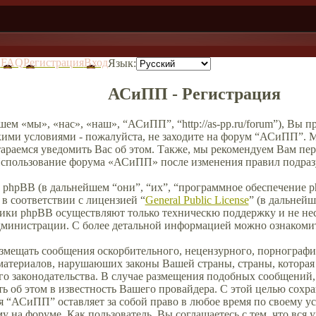
в
FAQ
Регистрация
Вход
Язык:
АСиПП - Регистрация
ем «мы», «нас», «наш», “АСиПП”, “http://as-pp.ru/forum”), Вы 
кими условиями - пожалуйста, не заходите на форум “АСиПП”. М
тараемся уведомить Вас об этом. Также, мы рекомендуем Вам пе
 Использование форума «АСиПП» после изменения правил подразу
phpBB (в дальнейшем “они”, “их”, “программное обеспечение 
в соответствии с лицензией “
General Public License
” (в дальней
чики phpBB осуществляют только техническю поддержку и не нес
дминистрации. С более детальной информацией можно ознакоми
азмещать сообщения оскорбительного, нецензурного, порнографич
материалов, нарушаюших законы Вашей страны, страны, которая 
 законодательства. В случае размещения подобных сообщений
ь об этом в известность Вашего провайдера. С этой целью сохр
ия “АСиПП” оставляет за собой право в любое время по своему у
у на форуме. Как пользователь, Вы соглашаетесь с тем, что вся