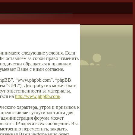
принимаете следующие условия. Если
ы оставляем за собой право изменить
риодически обращаться к правилам,
мевает Ваше с ними согласие.
phpBB”, “www.phpbb.com”, “phpBB
шем “GPL”). Дистрибутив может быть
ут ответственности за материалы,
ться на
http://www.phpbb.com/
.
еского характера, угроз и призывов к
предоставляет услуги хостинга для
, администрация форума может
аняются IP адреса всех сообщений. Вы
смотрению переместить, закрыть,
 указанная Вами информация будет