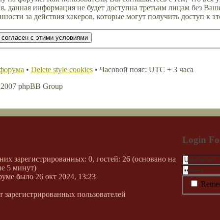
мя, данная информация не будет доступна третьим лицам без Ваш
ности за действия хакеров, которые могут получить доступ к э
 форума
•
Delete style cookies
• Часовой пояс: UTC + 3 часа
, 2007 phpBB Group
Login F
 них зарегистрированных: 0, гостей: 26 (основано на
е 5 минут)
руме было 26 окт 2024, 13:23
Reme
т зарегистрированных пользователей