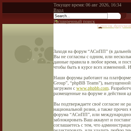
Текущее время: 06 авг 2026, 16:34
Вход
Расширенный поиск
Список форумо
Заходя на форум “АСиПП” (в дальнейш
Вы не согласны с одним, или несколь
данные правила в любое время, и пос
чтобы быть в курсе всех изменений.
Наши форумы работают на платформе 
Group”, “phpBB Teams”), выпущенной 
загружен с
www.phpbb.com
. Разработ
размещенные на форуме и действия а
Вы подтверждаете своё согласие не р
национальной розни, а также прочих 
форума “АСиПП”, или международного
заблокировать Ваш аккаунт и поставит
соглашаетесь с тем, что администрац
редактировать, или удалить любую тем