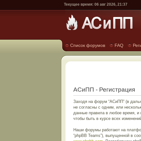
Текущее время: 06 авг 2026, 21:37
Список форумов
FAQ
Рег
АСиПП - Регистрация
Заходя на форум “АСиПП” (в дальн
не согласны с одним, или несколь
данные правила в любое время, и
чтобы быть в курсе всех изменен
Наши форумы работают на платформ
“phpBB Teams”), выпущенной в соо