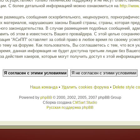
pBB осуществляют только техническю поддержку и не несут ответственн
ции. С более детальной информацией можно ознакомиться на
http://www
е размещать сообщения оскорбительного, нецензурного, порнографическо
их материалов, нарушаюших законы Вашей страны, страны, которая пред
ого законодательства. В случае размещения подобных сообщений, ад
авить об этом в известность Вашего провайдера. С этой целью сохраняю
рация “АСиПП” оставляет за собой право в любое время по своему усмо
 тему на форуме. Как пользователь, Вы соглашаетесь с тем, что вся у
 время, данная информация не будет доступна третьим лицам без Вашег
 за действия хакеров, которые могут получить доступ к этой информаци
Наша команда
•
Удалить cookies форума
•
Delete style c
Powered by
phpBB
© 2000, 2002, 2005, 2007 phpBB Group
Сборка создана
CMSart Studio
Русская поддержка phpBB