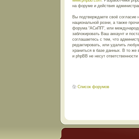
www.phpbb.com
. Разработчики ph
на форуме и действия администра
Вы подтверждаете своё согласие н
национальной розни, а также проч
форума “АСиПП”, или международн
заблокировать Ваш аккаунт и пост
соглашаетесь с тем, что админист
редактировать, или удалить любую
храниться в базе данных. В то же
и phpBB не несут ответственности
Список форумов