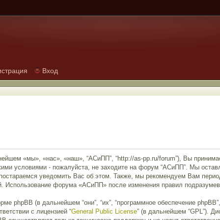
истрация
Вход
ейшем «мы», «нас», «наш», “АСиПП”, “http://as-pp.ru/forum”), Вы прини
кими условиями - пожалуйста, не заходите на форум “АСиПП”. Мы остав
 постараемся уведомить Вас об этом. Также, мы рекомендуем Вам перио
ий. Использование форума «АСиПП» после изменения правил подразумев
е phpBB (в дальнейшем “они”, “их”, “программное обеспечение phpBB”, 
тветствии с лицензией “
General Public License
” (в дальнейшем “GPL”). Д