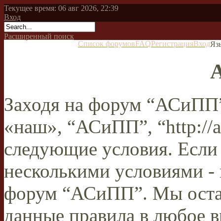
Текущее время: 06 авг 2026, 22:39
Вход
Расширенный поиск
Список форумов
FAQ
Регистрация
Вход
Яз
Заходя на форум “АСиПП”
«наш», “АСиПП”, “http://a
следующие условия. Если 
несколькими условиями - 
форум “АСиПП”. Мы остав
данные правила в любое в