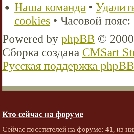
Наша команда
•
Удалить
cookies
• Часовой пояс:
Powered by
phpBB
© 2000,
Сборка создана
CMSart St
Русская поддержка phpBB
Кто сейчас на форуме
Сейчас посетителей на форуме:
41
, из ни