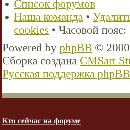
Список форумов
Наша команда
•
Удалить
cookies
• Часовой пояс:
Powered by
phpBB
© 2000,
Сборка создана
CMSart St
Русская поддержка phpBB
Кто сейчас на форуме