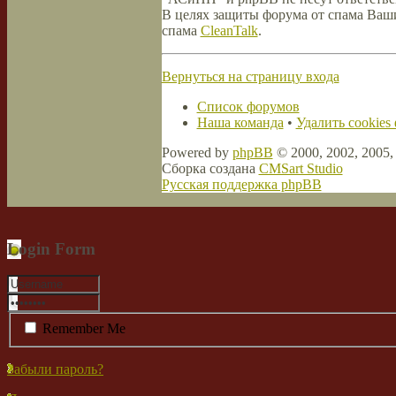
В целях защиты форума от спама Ваши 
спама
CleanTalk
.
Вернуться на страницу входа
Список форумов
Наша команда
•
Удалить cookies
Powered by
phpBB
© 2000, 2002, 2005
Сборка создана
CMSart Studio
Русская поддержка phpBB
Login Form
Remember Me
Забыли пароль?