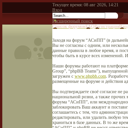
Текущее время: 08 авг 2026, 14:21
Вход
Расширенный поиск
Список форумов
FAQ
Регистрация
Вхо
Заходя на форум “АСиПП” (в дальнейш
Вы не согласны с одним, или несколь
данные правила в любое время, и пос
чтобы быть в курсе всех изменений.
Наши форумы работают на платформе 
Group”, “phpBB Teams”), выпущенной 
загружен с
www.phpbb.com
. Разработ
размещенные на форуме и действия а
Вы подтверждаете своё согласие не р
национальной розни, а также прочих 
форума “АСиПП”, или международного
заблокировать Ваш аккаунт и поставит
соглашаетесь с тем, что администрац
редактировать, или удалить любую тем
храниться в базе данных. В то же вре
“АСиПП” и phpBB не несут ответствен