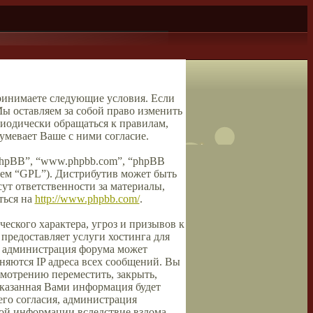
принимаете следующие условия. Если
ы оставляем за собой право изменить
риодически обращаться к правилам,
мевает Ваше с ними согласие.
phpBB”, “www.phpbb.com”, “phpBB
шем “GPL”). Дистрибутив может быть
ут ответственности за материалы,
ться на
http://www.phpbb.com/
.
еского характера, угроз и призывов к
предоставляет услуги хостинга для
, администрация форума может
аняются IP адреса всех сообщений. Вы
смотрению переместить, закрыть,
 указанная Вами информация будет
его согласия, администрация
той информации вследствие взлома.