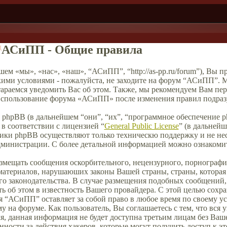
д
АСиПП - Общие правила
ем «мы», «нас», «наш», “АСиПП”, “http://as-pp.ru/forum”), Вы 
кими условиями - пожалуйста, не заходите на форум “АСиПП”. М
тараемся уведомить Вас об этом. Также, мы рекомендуем Вам пе
 Использование форума «АСиПП» после изменения правил подразу
phpBB (в дальнейшем “они”, “их”, “программное обеспечение 
в соответствии с лицензией “
General Public License
” (в дальней
чики phpBB осуществляют только техническю поддержку и не нес
дминистрации. С более детальной информацией можно ознакоми
азмещать сообщения оскорбительного, нецензурного, порнографич
материалов, нарушаюших законы Вашей страны, страны, которая 
 законодательства. В случае размещения подобных сообщений
ь об этом в известность Вашего провайдера. С этой целью сохр
ия “АСиПП” оставляет за собой право в любое время по своему у
у на форуме. Как пользователь, Вы соглашаетесь с тем, что вся
мя, данная информация не будет доступна третьим лицам без Ваш
ности за действия хакеров, которые могут получить доступ к э