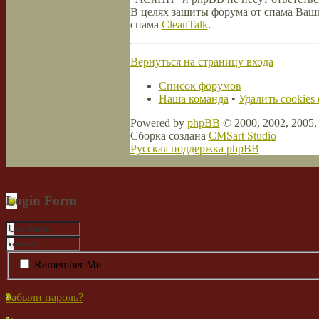
В целях защиты форума от спама Ваши 
спама
CleanTalk
.
Вернуться на страницу входа
Список форумов
Наша команда
•
Удалить cookies
Powered by
phpBB
© 2000, 2002, 2005
Сборка создана
CMSart Studio
Русская поддержка phpBB
Login Form
Remember Me
Забыли пароль?