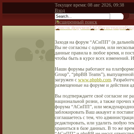
Текущее время: 08 авг 2026, 09:38
Вход
Расширенный поиск
Список форумов
FAQ
Регистрация
Вхо
Заходя на форум “АСиПП” (в дальнейш
Вы не согласны с одним, или несколь
данные правила в любое время, и пос
чтобы быть в курсе всех изменений.
Наши форумы работают на платформе 
Group”, “phpBB Teams”), выпущенной 
загружен с
www.phpbb.com
. Разработ
размещенные на форуме и действия а
Вы подтверждаете своё согласие не р
национальной розни, а также прочих 
форума “АСиПП”, или международного
заблокировать Ваш аккаунт и поставит
соглашаетесь с тем, что администрац
редактировать, или удалить любую тем
храниться в базе данных. В то же вре
“АСиПП” и phpBB не несут ответствен