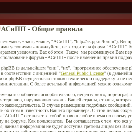
д
АСиПП - Общие правила
ем «мы», «нас», «наш», “АСиПП”, “http://as-pp.ru/forum”), Вы 
кими условиями - пожалуйста, не заходите на форум “АСиПП”. М
тараемся уведомить Вас об этом. Также, мы рекомендуем Вам пе
 Использование форума «АСиПП» после изменения правил подразу
phpBB (в дальнейшем “они”, “их”, “программное обеспечение 
в соответствии с лицензией “
General Public License
” (в дальней
чики phpBB осуществляют только техническю поддержку и не нес
дминистрации. С более детальной информацией можно ознакоми
азмещать сообщения оскорбительного, нецензурного, порнографич
материалов, нарушаюших законы Вашей страны, страны, которая 
 законодательства. В случае размещения подобных сообщений
ь об этом в известность Вашего провайдера. С этой целью сохр
ия “АСиПП” оставляет за собой право в любое время по своему у
у на форуме. Как пользователь, Вы соглашаетесь с тем, что вся
мя, данная информация не будет доступна третьим лицам без Ваш
ности за действия хакеров, которые могут получить доступ к э