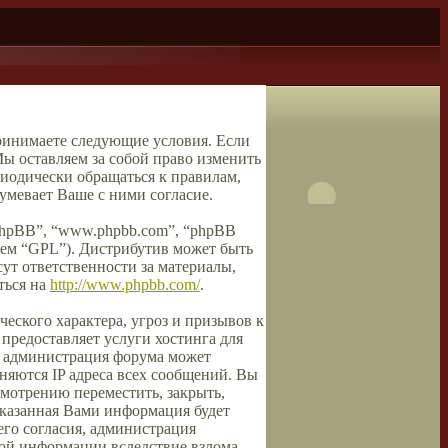
принимаете следующие условия. Если
ы оставляем за собой право изменить
риодически обращаться к правилам,
мевает Ваше с ними согласие.
phpBB”, “www.phpbb.com”, “phpBB
шем “GPL”). Дистрибутив может быть
ут ответственности за материалы,
ться на
http://www.phpbb.com/
.
еского характера, угроз и призывов к
предоставляет услуги хостинга для
, администрация форума может
аняются IP адреса всех сообщений. Вы
смотрению переместить, закрыть,
 указанная Вами информация будет
его согласия, администрация
той информации вследствие взлома.