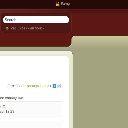
Вход
Расширенный поиск
Тем: 33 •
Страница
1
из
2
•
1
2
ее сообщение
4
23, 12:23