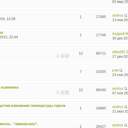
02 мар 20
andrus
1
17085
16, 14:28
13 янв 20
ча
Андрей М
1
17746
2015, 22:44
30 дек 20
alfred95
12
68711
1
2
27 дек 20
рэм
7
32535
23 ноя 20
 и ремонта
andrus
12
68430
1
2
07 ноя 20
датчик измерения температуры горелк
andrus
1
18880
21 июл 20
итель - "прихватило".
andrus
2
26427