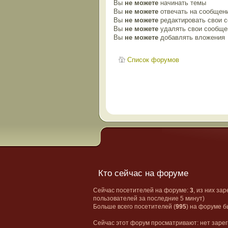
Вы
не можете
начинать темы
Вы
не можете
отвечать на сообщен
Вы
не можете
редактировать свои 
Вы
не можете
удалять свои сообще
Вы
не можете
добавлять вложения
Список форумов
Кто сейчас на форуме
Сейчас посетителей на форуме:
3
, из них за
пользователей за последние 5 минут)
Больше всего посетителей (
995
) на форуме б
Сейчас этот форум просматривают: нет зарег