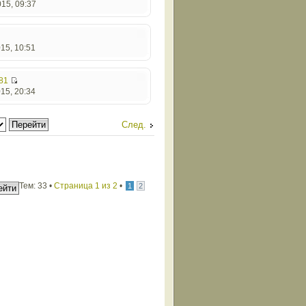
15, 09:37
15, 10:51
81
15, 20:34
След.
Тем: 33 •
Страница
1
из
2
•
1
2