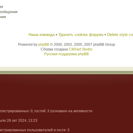
ия
сообщения
ния
Наша команда
•
Удалить cookies форума
•
Delete style c
Powered by
phpBB
© 2000, 2002, 2005, 2007 phpBB Group
Сборка создана
CMSart Studio
Русская поддержка phpBB
регистрированных: 0, гостей: 3 (основано на активности
ыло 26 окт 2024, 13:23
истрированных пользователей и гости: 3