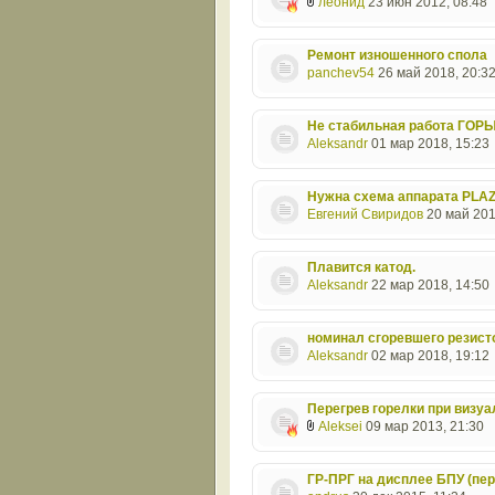
леонид
23 июн 2012, 08:48
Ремонт изношенного спола
panchev54
26 май 2018, 20:3
Не стабильная работа ГО
Aleksandr
01 мар 2018, 15:23
Нужна схема аппарата PLA
Евгений Свиридов
20 май 201
Плавится катод.
Aleksandr
22 мар 2018, 14:50
номинал сгоревшего рези
Aleksandr
02 мар 2018, 19:12
Перегрев горелки при визуа
Aleksei
09 мар 2013, 21:30
ГР-ПРГ на дисплее БПУ (пе