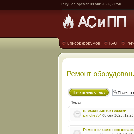
Текущее время: 08 авг 2026, 20:50
Список форумов
FAQ
Рег
Ремонт оборудован
Начать новую тему
Темы
плохолй запуск горелки
panchev54
08 сен 2023, 12:23
Ремонт плазменного аппара