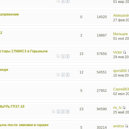
1
2
01 мар 20
напряжение
Aleksand
0
14020
27 фев 20
П2
Мальцев
2
19887
01 ноя 20
сторы 17N80С3 в Горыныче
Victor
15
57650
1
2
29 янв 20
 меди
igors800
12
54551
1
2
10 янв 20
Сергей6
5
27952
02 июл 20
НЫЧЪ ГП37-10
rix_lv
23
94590
1
2
3
25 май 20
ыча после зимовки в гараже
andrus
5
30214