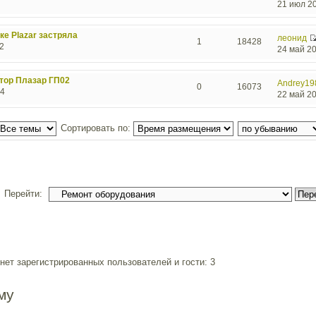
21 июл 20
ке Plazar застряла
леонид
1
18428
2
24 май 20
тор Плазар ГП02
Andrey19
0
16073
34
22 май 20
Сортировать по:
Перейти:
ет зарегистрированных пользователей и гости: 3
му