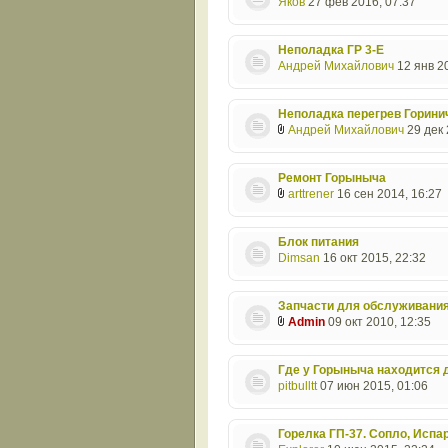
Яков
27 фев 2016, 07:37
Неполадка ГР 3-E
Андрей Михайлович
12 янв 20
Неполадка перегрев Горини
Андрей Михайлович
29 дек 
Ремонт Горыныча
arttrener
16 сен 2014, 16:27
Блок питания
Dimsan
16 окт 2015, 22:32
Запчасти для обслуживания
Admin
09 окт 2010, 12:35
Где у Горыныча находится 
pitbulltt
07 июн 2015, 01:06
Горелка ГП-37. Сопло, Испар