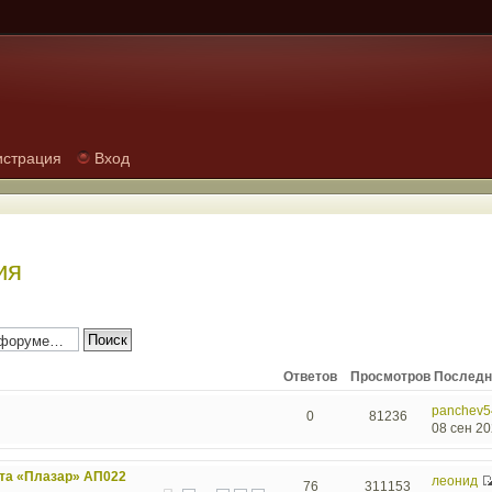
истрация
Вход
ия
Ответов
Просмотров
Последн
panchev5
0
81236
08 сен 20
та «Плазар» АП022
леонид
76
311153