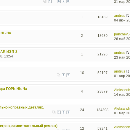
...
1
6
7
8
31 мар 20
andrus
1
18189
2
04 июн 20
РЫНЫЧа
panchev5
2
18680
26 май 20
ZAR ИЭП-2
andrus
1
21296
8, 13:54
23 май 20
andrus
10
52197
1
2
01 апр 20
стора ГОРЫНЫЧа
Aleksand
4
23879
14 мар 20
льно исправных деталях.
Aleksand
24
134398
1
2
3
01 мар 20
регрев, самостоятельный ремонт)
Aleksand
12
53241