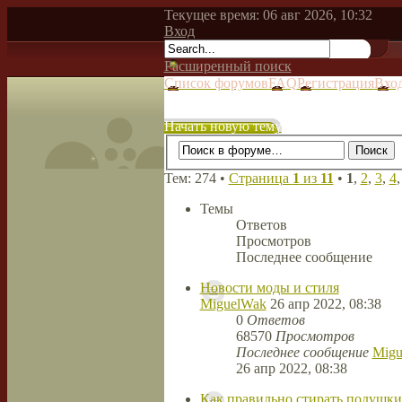
Текущее время: 06 авг 2026, 10:32
Вход
Расширенный поиск
Список форумов
FAQ
Регистрация
Вхо
Начать новую тему
Тем: 274 •
Страница
1
из
11
•
1
,
2
,
3
,
4
Темы
Ответов
Просмотров
Последнее сообщение
Новости моды и стиля
MiguelWak
26 апр 2022, 08:38
0
Ответов
68570
Просмотров
Последнее сообщение
Migu
26 апр 2022, 08:38
Как правильно стирать подушки