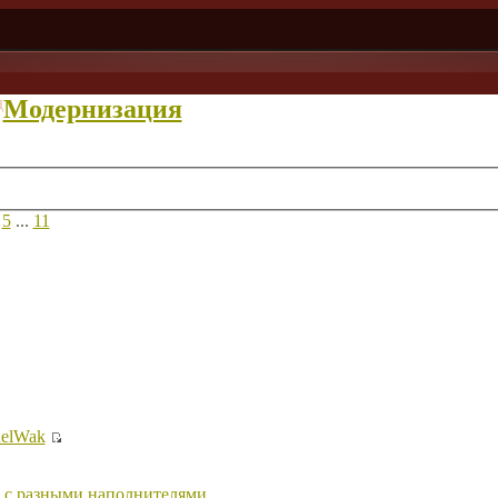
д
Модернизация
,
5
...
11
elWak
 с разными наполнителями