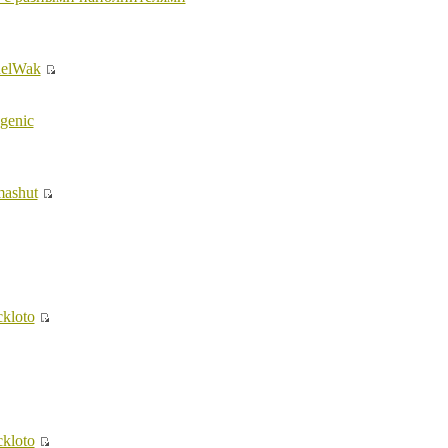
elWak
ogenic
ashut
ckloto
ckloto