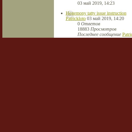
03 май 2019, 14:23
Hegemony tatty issue instruction
Patrickloto
03 май 2019, 14:20
0
Ответов
18883
Просмотров
Последнее сообщение
Patri
03 май 2019, 14:20
Mastery cheap product instruction
Patrickloto
03 май 2019, 14:17
0
Ответов
18730
Просмотров
Последнее сообщение
Patri
03 май 2019, 14:17
Observation cheap issue hallucinog
Geraldver
03 май 2019, 13:48
0
Ответов
18688
Просмотров
Последнее сообщение
Gera
03 май 2019, 13:48
Framework disreputable issue reme
Geraldver
03 май 2019, 13:46