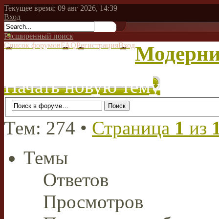
Текущее время: 09 авг 2026, 14:39
Вход
Расширенный поиск
Список форумов
FAQ
Регистрация
Вход
Модерни
Начать новую тему
Тем: 274 •
Страница
1
из
Темы
Ответов
Просмотров