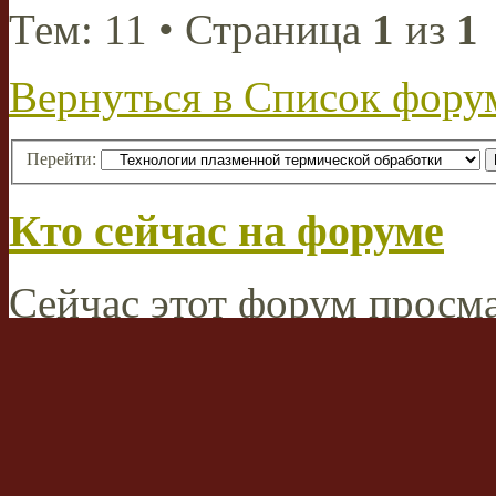
Тем: 11 • Страница
1
из
1
Вернуться в Список фору
Перейти:
Кто сейчас на форуме
Сейчас этот форум просма
зарегистрированных польз
Права доступа к форум
Вы
не можете
начинать т