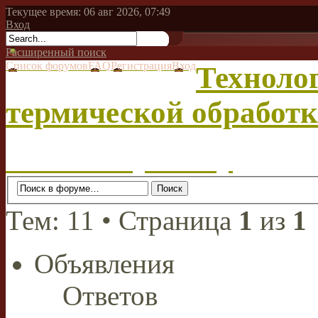
Текущее время: 06 авг 2026, 07:49
Вход
Расширенный поиск
Список форумов
FAQ
Регистрация
Вход
Техноло
термической обработ
Начать новую тему
Тем: 11 • Страница
1
из
1
Объявления
Ответов