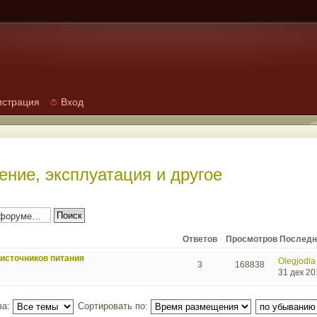
истрация
Вход
ение, эксплуатация и другое
Ответов
Просмотров
Последн
источников питания
Olegjodia
3
168838
31 дек 20
за:
Сортировать по: