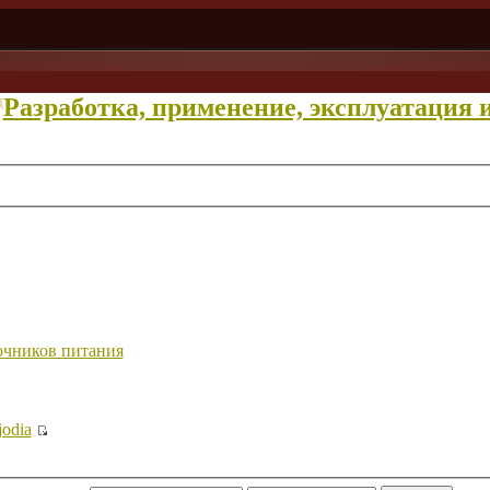
д
Разработка, применение, эксплуатация и
очников питания
jodia