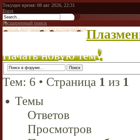
Текущее время: 08 авг 2026, 22:31
Вход
Расширенный поиск
Список форумов
FAQ
Регистрация
Вход
Плазменн
Начать новую тему
Тем: 6 • Страница
1
из
1
Темы
Ответов
Просмотров