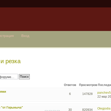
истрация
Вход
и резка
Ответов
Просмотров
Последн
иями
panchev5
6
147828
22 мар 20
 "от Горыныча"
Olegjodia
30
820934