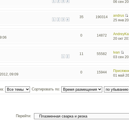
1
2
3
4
06 сен 20
andrus
35
190314
1
2
3
4
25 янв 20
AndreyKa
0
14872
9:06
20 окт 20
Ivan
11
55582
1
2
03 сен 20
Присяжн
0
15944
2012, 09:09
01 май 20
за:
Сортировать по:
Перейти: