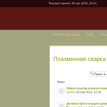
Текущее время: 06 авг 2026, 23:01
Список форумов
FAQ
Рег
Плазменная сварка 
Начать новую тему
Темы
Обмен опытом и впечатлен
andrus
29 янв 2011, 12:36
Делимся фото и видео швов