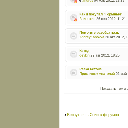
andrus
04 мар 2012, 13:32
Как я покупал "Горыныч"
Валентин
26 сен 2012, 11:21
Помогите разобраться.
AndreyKahovka
20 окт 2012, 1
Катод
devkin
29 авг 2012, 18:25
Резка бетона
Присяжнюк Анатолий
01 май 
Показать темы 
Начать новую тему
Вернуться в Список форумов