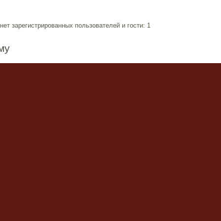
ет зарегистрированных пользователей и гости: 1
му
ия
сообщения
ния
Наша команда
•
Удалить cookies форума
•
Delete style c
Powered by
phpBB
© 2000, 2002, 2005, 2007 phpBB Group
Сборка создана
CMSart Studio
Русская поддержка phpBB