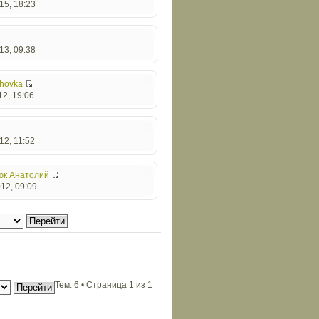
15, 18:23
13, 09:38
hovka
12, 19:06
12, 11:52
юк Анатолий
12, 09:09
Тем: 6 • Страница
1
из
1