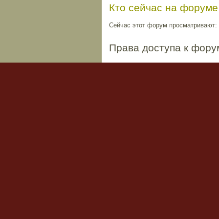
Кто сейчас на форуме
Сейчас этот форум просматривают: н
Права доступа к фору
Вы
не можете
начинать темы
Вы
не можете
отвечать на сообщен
Вы
не можете
редактировать свои 
Вы
не можете
удалять свои сообще
Вы
не можете
добавлять вложения
Список форумов