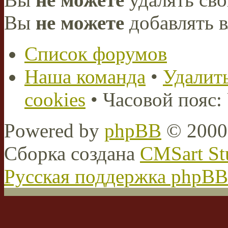
Вы
не можете
добавлять 
Список форумов
Наша команда
•
Удалить
cookies
• Часовой пояс:
Powered by
phpBB
© 2000,
Сборка создана
CMSart St
Русская поддержка phpBB