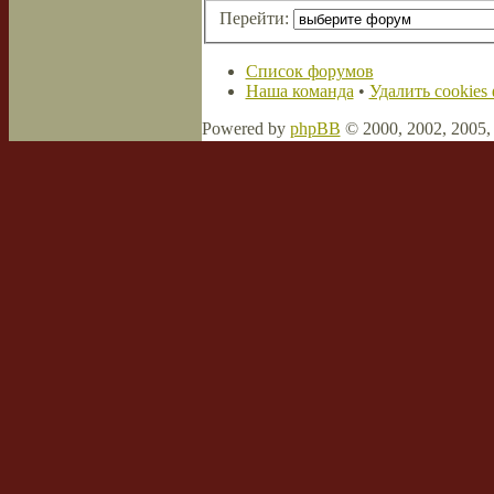
Перейти:
Список форумов
Наша команда
•
Удалить cookies
Powered by
phpBB
© 2000, 2002, 2005
Сборка создана
CMSart Studio
Русская поддержка phpBB
Login Form
Remember Me
Забыли пароль?
Повторно выслать письмо для активации аккаунта