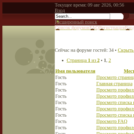
Текущее время: 09 авг 2026, 00:56
Вход
Расширенный поиск
Список форумов
FAQ
Регистрация
Вхо
Сейчас на форуме гостей: 34 •
Скрыть 
Страница
1
из
2
•
1
,
2
Имя пользователя
Мест
Гость
Просмотр страниц
Гость
Главная страница
Гость
Просмотр профиля
Гость
Просмотр профиля
Гость
Просмотр списка 
Гость
Просмотр профиля
Гость
Просмотр списка 
Гость
Просмотр FAQ
Гость
Просмотр профиля
Гость
Просмотр профиля