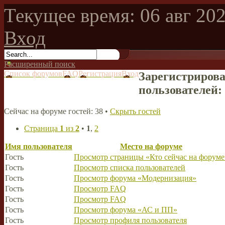
Текущее время: 06 авг 202
Вход
Расширенный поиск
Список форумов
FAQ
Регистрация
Вход
Зарегистрирова
пользователей:
Сейчас на форуме гостей: 38 •
Скрыть гостей
Страница
1
из
2
•
1
,
2
Имя пользователя
Место на форуме
Гость
Просмотр страницы «Кто сейчас на форуме
Гость
Просмотр списка пользователей
Гость
Просмотр форума «Модернизация»
Гость
Просмотр FAQ
Гость
Просмотр FAQ
Гость
Просмотр форума «АС и ПП»
Гость
Просмотр профиля пользователя