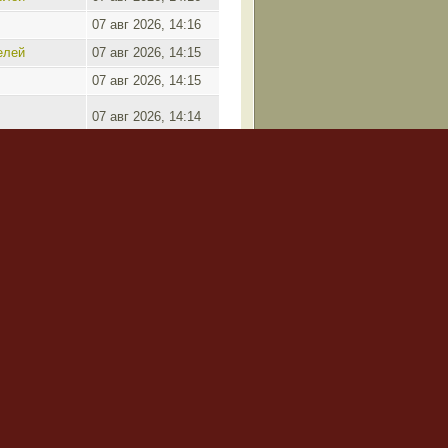
07 авг 2026, 14:16
елей
07 авг 2026, 14:15
07 авг 2026, 14:15
07 авг 2026, 14:14
07 авг 2026, 14:14
07 авг 2026, 14:14
елей
07 авг 2026, 14:13
Пред. •
След.
Страница
1
из
2
•
1
2
ookies
• Часовой пояс: UTC + 3 часа