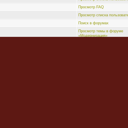
Просмотр FAQ
Просмотр списка пользоват
Поиск в форумах
Просмотр темы в форуме
«Модернизация»
Поиск в форумах
Главная страница
Просмотр списка пользоват
е модераторы
Перейти:
Наша команда
•
Удалить cookies форума
•
Delete style c
Powered by
phpBB
© 2000, 2002, 2005, 2007 phpBB Group
Сборка создана
CMSart Studio
Русская поддержка phpBB