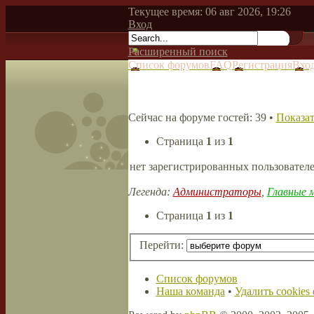
Текущее время: 06 авг 2026, 19:26
Вход
Расширенный поиск
Список форумов
FAQ
Регистрация
Вхо
Сейчас на форуме гостей: 39 •
Показат
Страница
1
из
1
нет зарегистрированных пользовател
Легенда:
Администраторы
,
Главные 
Страница
1
из
1
Перейти:
Список форумов
Наша команда
•
Удалить cookies