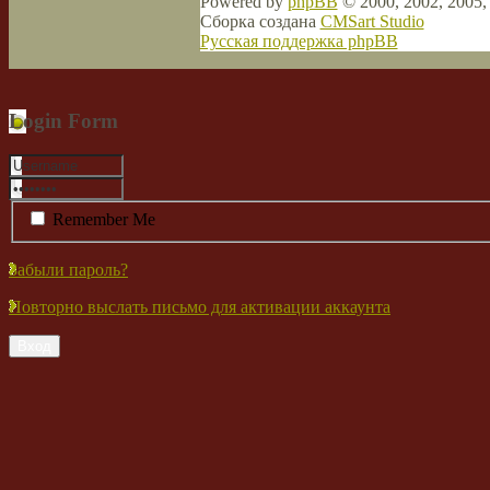
Powered by
phpBB
© 2000, 2002, 2005
Сборка создана
CMSart Studio
Русская поддержка phpBB
Login Form
Remember Me
Забыли пароль?
Повторно выслать письмо для активации аккаунта