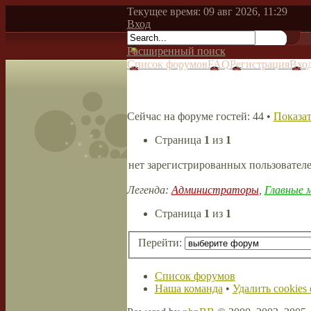
Текущее время: 09 авг 2026, 11:29
Вход
Расширенный поиск
Список форумов
FAQ
Регистрация
Вхо
Сейчас на форуме гостей: 44 •
Показат
Страница
1
из
1
нет зарегистрированных пользовател
Легенда:
Администраторы
,
Главные 
Страница
1
из
1
Перейти:
Список форумов
Наша команда
•
Удалить cookies