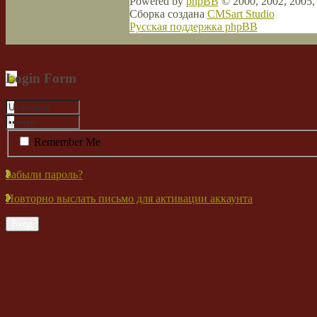
Powered by
phpBB
© 2000, 2002, 2005
Сборка создана
CMSart Studio
Русская поддержка phpBB
Login Form
Remember Me
Забыли пароль?
Повторно выслать письмо для активации аккаунта