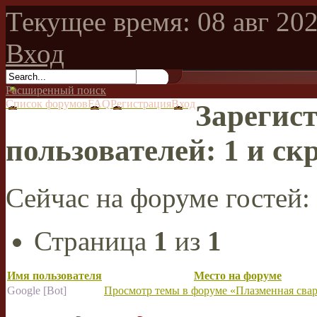
Текущее время: 08 авг 202
Вход
Расширенный поиск
Список форумов
FAQ
Регистрация
Вход
Зарегис
пользователей: 1 и ск
Сейчас на форуме гостей:
Страница
1
из
1
Имя пользователя
Место на форуме
Google [Bot]
Просмотр темы в форуме «Плазменная свар