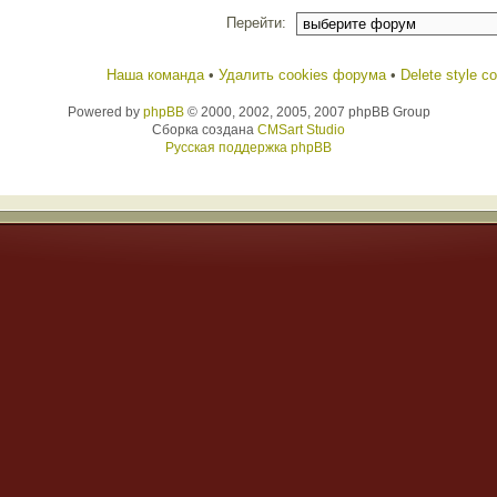
Перейти:
Наша команда
•
Удалить cookies форума
•
Delete style c
Powered by
phpBB
© 2000, 2002, 2005, 2007 phpBB Group
Сборка создана
CMSart Studio
Русская поддержка phpBB