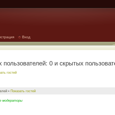
истрация
Вход
 пользователей: 0 и скрытых пользоват
ать гостей
телей •
Показать гостей
е модераторы