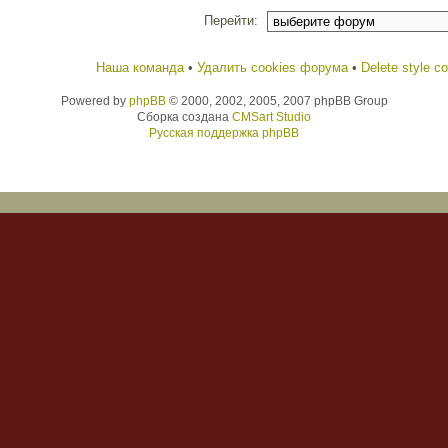
Перейти:
Наша команда
•
Удалить cookies форума
•
Delete style c
Powered by
phpBB
© 2000, 2002, 2005, 2007 phpBB Group
Сборка создана
CMSart Studio
Русская поддержка phpBB