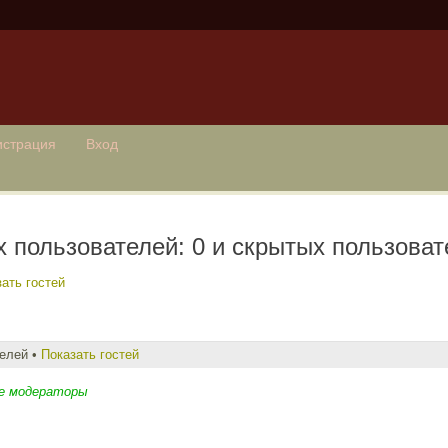
истрация
Вход
 пользователей: 0 и скрытых пользоват
ать гостей
телей •
Показать гостей
е модераторы