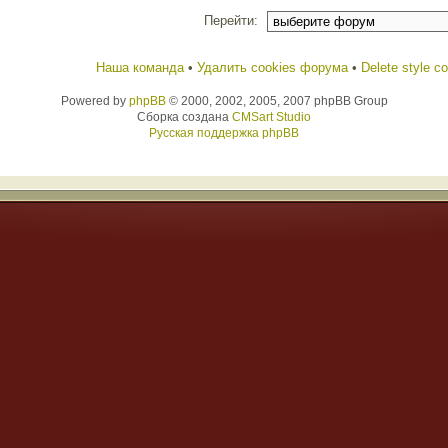
Перейти:
Наша команда
•
Удалить cookies форума
•
Delete style c
Powered by
phpBB
© 2000, 2002, 2005, 2007 phpBB Group
Сборка создана
CMSart Studio
Русская поддержка phpBB