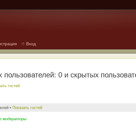
истрация
Вход
 пользователей: 0 и скрытых пользоват
ать гостей
телей •
Показать гостей
е модераторы