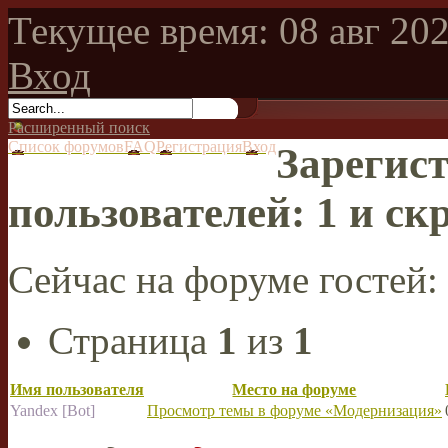
Текущее время: 08 авг 202
Вход
Расширенный поиск
Список форумов
FAQ
Регистрация
Вход
Зарегис
пользователей: 1 и ск
Сейчас на форуме гостей:
Страница
1
из
1
Имя пользователя
Место на форуме
Yandex [Bot]
Просмотр темы в форуме «Модернизация»