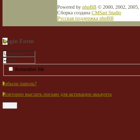
Powered by
phpBB
© 2000, 2002, 2005
Сборка создана
CMSart Studio
Русская поддержка phpBB
Login Form
Remember Me
Забыли пароль?
Повторно выслать письмо для активации аккаунта