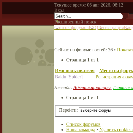
Текущее время: 06 авг 2026, 08:12
Вход
Расширенный поиск
Список форумов
FAQ
Регистрация
Вхо
Сейчас на форуме гостей: 36 •
Показат
Страница
1
из
1
Имя пользователя
Место на фору
Baidu [Spider]
Регистрация акка
Легенда:
Администраторы
,
Главные 
Страница
1
из
1
Перейти:
Список форумов
Наша команда
•
Удалить cookies