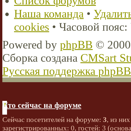
Список форумов
Наша команда
•
Удалить
cookies
• Часовой пояс:
Powered by
phpBB
© 2000,
Сборка создана
CMSart St
Русская поддержка phpBB
Кто сейчас на форуме
Сейчас посетителей на форуме:
3
, из них
зарегистрированных: 0, гостей: 3 (основ