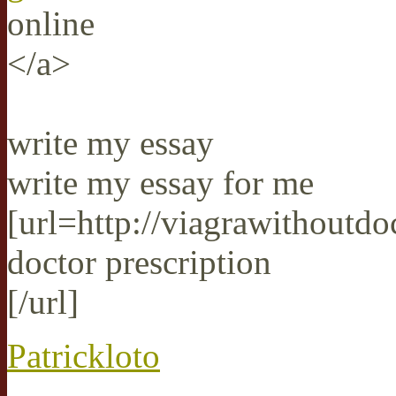
online
</a>
write my essay
write my essay for me
[url=http://viagrawithoutd
doctor prescription
[/url]
Patrickloto