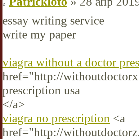
Patrickloto
» 28 апр 2019
essay writing service
write my paper
viagra without a doctor pres
href="http://withoutdoctor
prescription usa
</a>
viagra no prescription
<a
href="http://withoutdoctorz