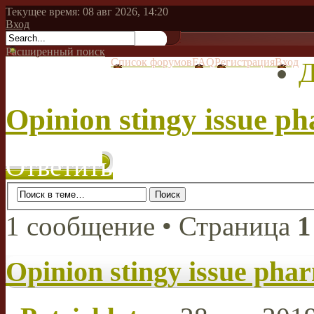
Текущее время: 08 авг 2026, 14:20
Вход
Расширенный поиск
Список форумов
FAQ
Регистрация
Вход
Д
Opinion stingy issue p
Ответить
1 сообщение • Страница
1
Opinion stingy issue pha