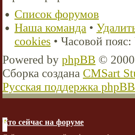
Список форумов
Наша команда
•
Удалить
cookies
• Часовой пояс:
Powered by
phpBB
© 2000,
Сборка создана
CMSart St
Русская поддержка phpBB
Кто сейчас на форуме