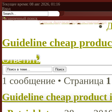
Текущее время: 08 авг 2026, 01:16
Вход
Расширенный поиск
Список форумов
FAQ
Регистрация
Вход
Д
Guideline cheap product
Ответить
1 сообщение • Страница
1
Guideline cheap product i